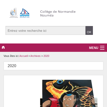
MENU
Vous êtes ici:
Accueil
>
Archives
>
2020
Archives
2020
Associations
Bien-être
Normandie signe avec nous !
Orientation