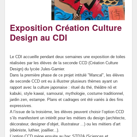
Ressources par matière
Vie au collège
Exposition Création Culture
Design au CDI
Le CDI accueille pendant deux semaines une exposition de toiles
réalisées par les élèves de la seconde CCD (Création Culture
Design) du lycée Jules-Garnier.
Dans la première phase de ce projet intitulé "Mancal", les élèves
de seconde CCD ont eu à illustrer plusieurs thèmes ayant un
rapport avec la culture japonaise : rituel du thé, théâtre nô et
kabuki, style kawaï, samouraï, mythologie, costume traditionnel,
jardin zen, estampe. Plans et cadrages ont été variés à des fins
expressives.
A l’issue de la troisième, les élèves peuvent choisir l’option CCD
s’ils manifestent un intérêt pour les métiers du design (architecte,
décorateur, designer d’objet, illustrateur ...) ou les métiers d’art
(ébéniste, luthier, joaillier...).
L’option CCD mène ensuite au bac STD2A (Sciences et