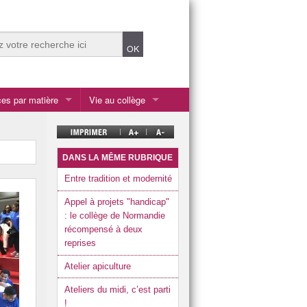
es par matière
Vie au collège
Ateliers du midi
tiques
Centre de documentation et d’information (CDI)
DANS LA MÊME RUBRIQUE
Ecolabel et écodélégués
Entre tradition et modernité
chnologique
es et cultures de l’antiquité
Enseignements et options
Appel à projets "handicap"
: le collège de Normandie
la SEGPA
récompensé à deux
reprises
les 2 ULIS
Atelier apiculture
Listes fournitures scolaires rentrée 2026
Ateliers du midi, c’est parti
Présentation du collège
!