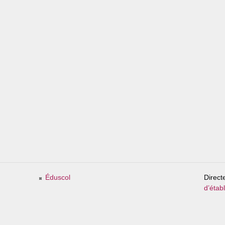
Éduscol
Direct
d’étab