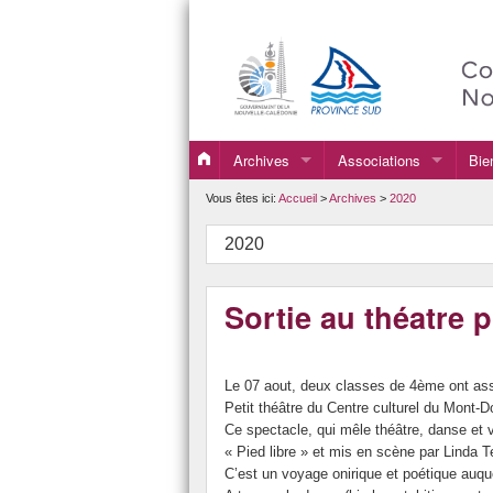
Archives
Associations
Bie
2019
Association Sportive
Vous êtes ici:
Accueil
>
Archives
>
2020
2020
FSE
2020
2021
Sortie au théatre 
2022
2023
Le 07 aout, deux classes de 4ème ont ass
2024
Petit théâtre du Centre culturel du Mont-D
Ce spectacle, qui mêle théâtre, danse et 
2025
« Pied libre » et mis en scène par Linda Ter
C’est un voyage onirique et poétique auqu