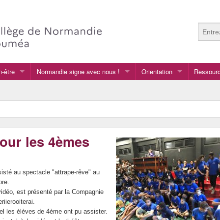
n-être
Normandie signe avec nous !
Orientation
Ressourc
Normandie signe avec nous !
Après la 3e
Anglais
Au collège
Arts plas
GRETA
Français
pour les 4èmes
vers le lycée général et te
LCA langu
vers le lycée professionnel
isté au spectacle "attrape-rêve" au
ore.
vidéo, est présenté par la Compagnie
iierooiterai.
el les élèves de 4ème ont pu assister.