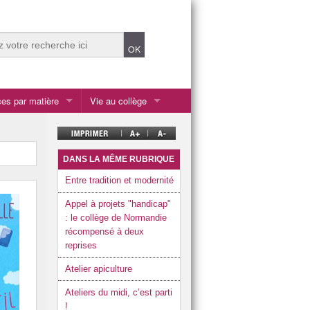
es par matière
Vie au collège
Ateliers du midi
tiques
Centre de documentation et d’information (CDI)
DANS LA MÊME RUBRIQUE
Ecolabel et écodélégués
Entre tradition et modernité
chnologique
es et cultures de l’antiquité
Enseignements et options
Appel à projets "handicap"
: le collège de Normandie
la SEGPA
récompensé à deux
reprises
les 2 ULIS
Atelier apiculture
Listes fournitures scolaires rentrée 2026
Ateliers du midi, c’est parti
Présentation du collège
!