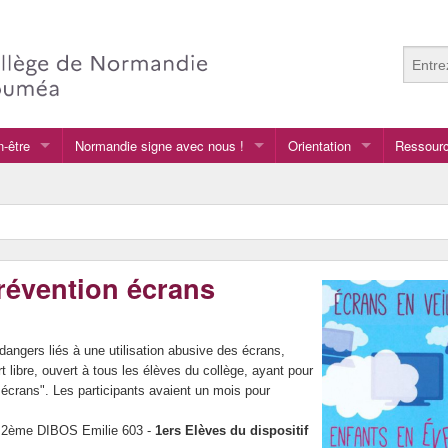
n-être
Normandie signe avec nous !
Orientation
Ressourc
Normandie signe avec nous !
Après la 3e
Anglais
Au collège
Arts plas
GRETA
Français
révention écrans
vers le lycée général et te
LCA langu
vers le lycée professionnel
dangers liés à une utilisation abusive des écrans,
libre, ouvert à tous les élèves du collège, ayant pour
 écrans". Les participants avaient un mois pour
 - 2ème DIBOS Emilie 603 -
1ers Elèves du dispositif