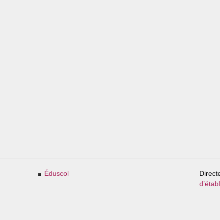
Éduscol
Direct
d’étab