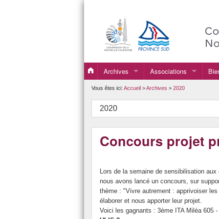
Archives
Associations
Bie
2019
Association Sportive
Vous êtes ici:
Accueil
>
Archives
>
2020
2020
FSE
2020
2021
Concours projet p
2022
2023
Lors de la semaine de sensibilisation aux 
2024
nous avons lancé un concours, sur support 
thème : "Vivre autrement : apprivoiser les
2025
élaborer et nous apporter leur projet.
Voici les gagnants : 3ème ITA Miléa 605