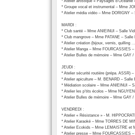
* Atelier artistique « Paysages d’Océani
* Groupe vocal et instrumental – Mme J
* Atelier média vidéo – Mme DORIGNY – 
MARDI :
* Club santé – Mme ANIEINUI – Salle Vi
* Club mangrove – Mme PATANE – Salle
* Atelier création (bijoux, vernis, quill
* Atelier Manga – Mme FOURCASSIES –
* Atelier Bulles de mémoire – Mme GAY
JEUDI :
* Atelier sécurité routière (prépa. ASSR
* Atelier apiculture – M. BENARD – Salle
* Médiation scolaire – Mme ANIEINUI – Sa
* Atelier les p’tits écolos – Mme NGU
* Atelier Bulles de mémoire – Mme GAY
VENDREDI :
* Atelier « Résistance » - M. HIPPOCRAT
* Atelier Karaoké – Mme TORRES DE MI
* Atelier Ecokids – Mme LEMAISTRE et 
* Atelier presse – Mme FOURCASSIES –