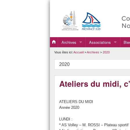
Archives
Associations
Bie
2019
Association Sportive
Vous êtes ici:
Accueil
>
Archives
>
2020
2020
FSE
2020
2021
Ateliers du midi, c’
2022
2023
ATELIERS DU MIDI
2024
Année 2020
2025
LUNDI :
* AS Volley – M. ROSSI – Plateau sportif