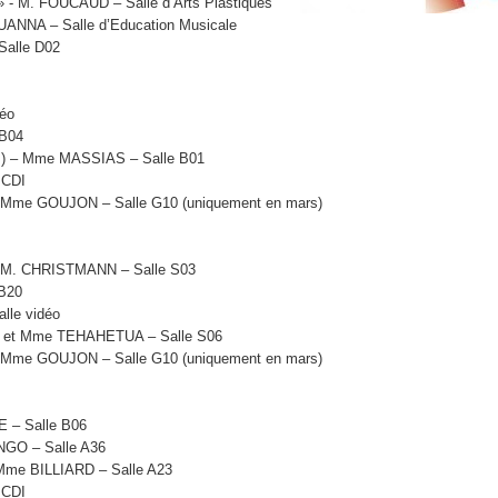
e » - M. FOUCAUD – Salle d’Arts Plastiques
OUANNA – Salle d’Education Musicale
Salle D02
déo
 B04
ing …) – Mme MASSIAS – Salle B01
 CDI
 / Mme GOUJON – Salle G10 (uniquement en mars)
) – M. CHRISTMANN – Salle S03
 B20
lle vidéo
YEN et Mme TEHAHETUA – Salle S06
 / Mme GOUJON – Salle G10 (uniquement en mars)
E – Salle B06
NGO – Salle A36
Mme BILLIARD – Salle A23
 CDI