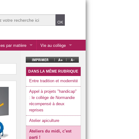
es par matière
Vie au collège
Ateliers du midi
tiques
Centre de documentation et d’information (CDI)
DANS LA MÊME RUBRIQUE
Ecolabel et écodélégués
Entre tradition et modernité
chnologique
es et cultures de l’antiquité
Enseignements et options
Appel à projets "handicap"
: le collège de Normandie
la SEGPA
récompensé à deux
reprises
les 2 ULIS
Atelier apiculture
Listes fournitures scolaires rentrée 2026
Ateliers du midi, c’est
Présentation du collège
parti !