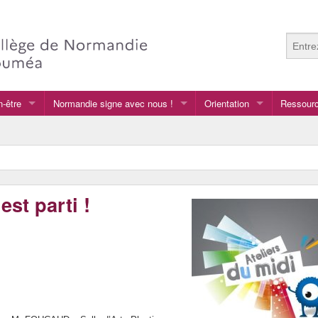
n-être
Normandie signe avec nous !
Orientation
Ressourc
Normandie signe avec nous !
Après la 3e
Anglais
Au collège
Arts plas
GRETA
Français
est parti !
vers le lycée général et te
LCA langu
vers le lycée professionnel