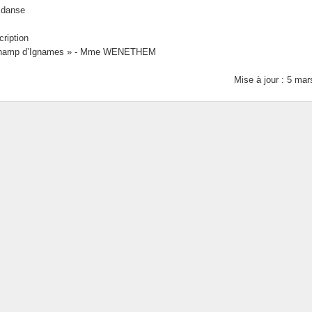
 danse
cription
r « champ d’Ignames » - Mme WENETHEM
Mise à jour : 5 ma