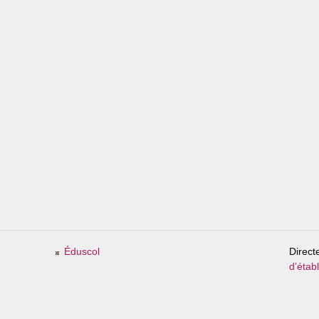
Éduscol
Direct
d’étab