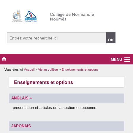
MENU
Vous êtes ici:
Accueil
>
Vie au collège
>
Enseignements et options
Archives
Enseignements et options
Associations
Bien-être
ANGLAIS +
présentation et articles de la section européenne
Normandie signe avec nous !
Orientation
JAPONAIS