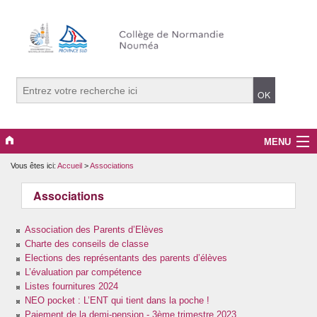
MENU
Vous êtes ici:
Accueil
>
Associations
Archives
Associations
Associations
Association des Parents d’Elèves
Bien-être
Charte des conseils de classe
Elections des représentants des parents d’élèves
Normandie signe avec nous !
L’évaluation par compétence
Listes fournitures 2024
Orientation
NEO pocket : L’ENT qui tient dans la poche !
Paiement de la demi-pension - 3ème trimestre 2023