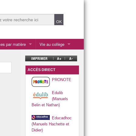
es par matière
Vie au collège
Ateliers du midi
tiques
Centre de documentation et d’information (CDI)
ACCÈS DIRECT
Ecolabel et écodélégués
PRONOTE
chnologique
es et cultures de l’antiquité
Enseignements et options
Edulib
la SEGPA
(Manuels
Belin et Nathan)
les 2 ULIS
Educadhoc
Listes fournitures scolaires rentrée 2026
(Manuels Hachette et
Didier)
Présentation du collège