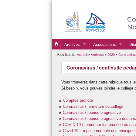
Archives
Associations
Bie
2019
Association Sportive
Vous êtes ici:
Accueil
>
Archives
>
2020
>
Coronavirus
2020
FSE
Coronavirus / continuité péd
2021
Vous trouverez dans cette rubrique tous le
2022
Si besoin, vous pouvez joindre le collèg
2023
Comptes pronote
Coronavirus / fermeture du collège
2024
Coronavirus / reprise progressive
Coronavirus / reprise progressive des e
2025
COVID-19 / retour sur les procédures sani
Covid-19 – reprise normale des enseigne