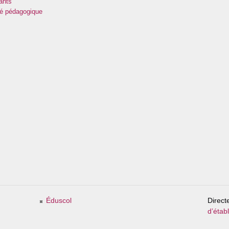
ants
ité pédagogique
Éduscol
Direct
d’étab