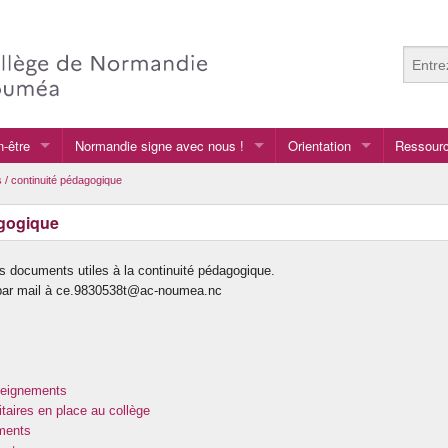
n-être
Normandie signe avec nous !
Orientation
Ressourc
Normandie signe avec nous !
Après la 3e
Anglais
 / continuité pédagogique
Au collège
Arts plas
agogique
GRETA
Français
s documents utiles à la continuité pédagogique.
vers le lycée général et te
LCA langu
e par mail à ce.9830538t@ac-noumea.nc
vers le lycée professionnel
nseignements
taires en place au collège
ments