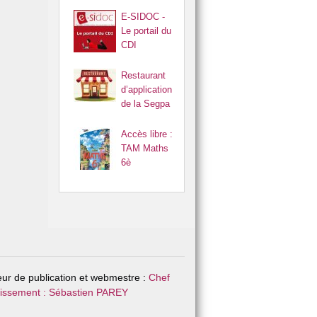
Réglement intérieur
E-SIDOC -
Le portail du
Restaurant scolaire
CDI
Restaurant
d’application
de la Segpa
Accès libre :
TAM Maths
6è
eur de publication et webmestre :
Chef
lissement : Sébastien PAREY