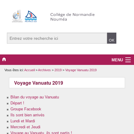
MENU
Vous êtes ici:
Accueil
>
Archives
>
2019
>
Voyage Vanuatu 2019
Archives
Voyage Vanuatu 2019
Associations
Bilan du voyage au Vanuatu
Bien-être
Départ !
Groupe Facebook
Normandie signe avec nous !
Ils sont bien arrivés
Lundi et Mardi
Orientation
Mercredi et Jeudi
Voyage au Vanuatu, ils sont partis !