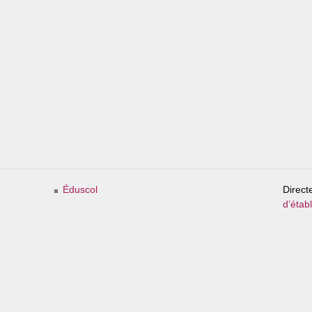
Éduscol
Direct
d’étab