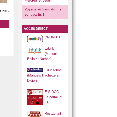
Mercredi et Jeudi
Réglement intérieur
Voyage au Vanuatu, ils
ût 2019
Restaurant scolaire
sont partis !
ACCÈS DIRECT
PRONOTE
Edulib
(Manuels
Belin et Nathan)
Educadhoc
(Manuels Hachette et
Didier)
E-SIDOC -
Le portail du
CDI
Restaurant