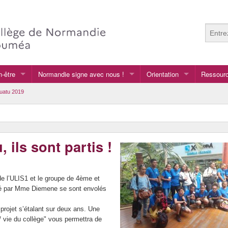
n-être
Normandie signe avec nous !
Orientation
Ressourc
Normandie signe avec nous !
Après la 3e
Anglais
uatu 2019
Au collège
Arts plas
GRETA
Français
 ils sont partis !
vers le lycée général et te
LCA langu
vers le lycée professionnel
de l’ULIS1 et le groupe de 4ème et
imé par Mme Diemene se sont envolés
projet s’étalant sur deux ans. Une
/ vie du collège" vous permettra de