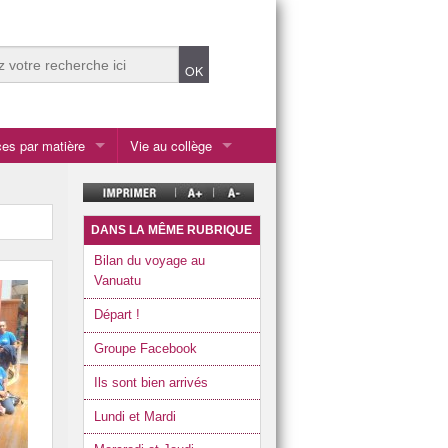
es par matière
Vie au collège
Ateliers du midi
tiques
Centre de documentation et d’information (CDI)
DANS LA MÊME RUBRIQUE
Ecolabel et écodélégués
Bilan du voyage au
Vanuatu
chnologique
es et cultures de l’antiquité
Enseignements et options
Départ !
la SEGPA
Groupe Facebook
les 2 ULIS
Ils sont bien arrivés
Listes fournitures scolaires rentrée 2026
Lundi et Mardi
Présentation du collège