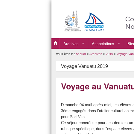
Archives
Associations
Bie
2019
Association Sportive
Vous êtes ici:
Accueil
>
Archives
>
2019
>
Voyage Van
2020
FSE
Voyage Vanuatu 2019
2021
Voyage au Vanuatu,
2022
2023
Dimanche 04 avril après-midi, les élèves 
2024
3ème engagés dans l’atelier culturel an
pour Port Vila.
2025
Ce séjour concrétise pour ces derniers un 
rubrique spécifique, dans "espace élèves 