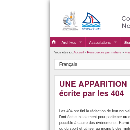
Archives
Associations
Bie
2019
Association Sportive
Vous êtes ici:
Accueil
>
Ressources par matière
>
Fra
2020
FSE
Français
2021
UNE APPARITION n
2022
écrite par les 404
2023
2024
Les 404 ont fini la rédaction de leur nouvel
2025
l’ont écrite initialement pour participer a
possible à cause des événements. Parmi les
ou du sport et utiliser au moins 5 des mot