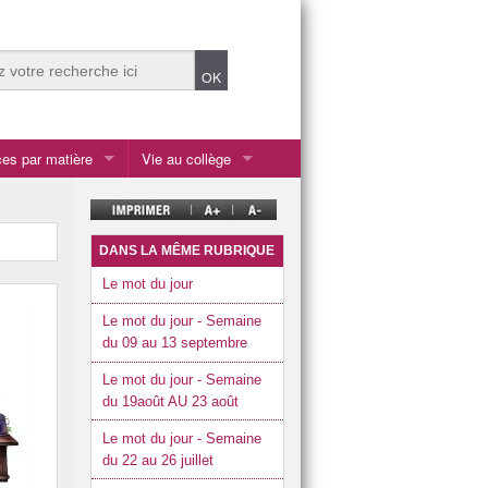
es par matière
Vie au collège
Ateliers du midi
tiques
Centre de documentation et d’information (CDI)
DANS LA MÊME RUBRIQUE
Ecolabel et écodélégués
Le mot du jour
chnologique
es et cultures de l’antiquité
Enseignements et options
Le mot du jour - Semaine
du 09 au 13 septembre
la SEGPA
Le mot du jour - Semaine
les 2 ULIS
du 19août AU 23 août
Listes fournitures scolaires rentrée 2026
Le mot du jour - Semaine
du 22 au 26 juillet
Présentation du collège