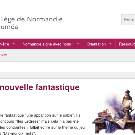
n-être
Normandie signe avec nous !
Orientation
Ressourc
Normandie signe avec nous !
Après la 3e
Anglais
nçais
Au collège
Arts plas
GRETA
Français
ouvelle fantastique
vers le lycée général et te
LCA langu
vers le lycée professionnel
le fantastique "une apparition sur le sable". Ils
u concours "Îles Lettrées" mais cela n’a pas été
 contraintes il fallait écrire sur le thème du jeu
s "Dis-moi dix mots".