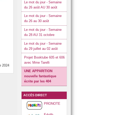
Le mot du jour - Semaine
Réglement intérieur
du 26 août AU 30 août
Restaurant scolaire
Le mot du jour - Semaine
du 26 au 30 août
Le mot du jour - Semaine
du 28 AU 31 octobre
Le mot du jour - Semaine
du 29 juillet au 02 août
Projet Booktube 605 et 606
avec Mme Tarelli
e 2024
UNE APPARITION
nouvelle fantastique
écrite par les 404
ACCÈS DIRECT
PRONOTE
Edulib